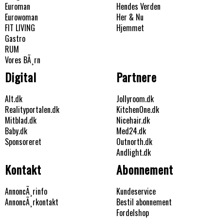
Euroman
Hendes Verden
Eurowoman
Her & Nu
FIT LIVING
Hjemmet
Gastro
RUM
Vores BÃ¸rn
Digital
Partnere
Alt.dk
Jollyroom.dk
Realityportalen.dk
KitchenOne.dk
Mitblad.dk
Nicehair.dk
Baby.dk
Med24.dk
Sponsoreret
Outnorth.dk
Andlight.dk
Kontakt
Abonnement
AnnoncÃ¸rinfo
Kundeservice
AnnoncÃ¸rkontakt
Bestil abonnement
Fordelshop